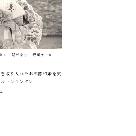
タン
陽だまり
寿司ケーキ
キを取り入れたお洒落和婚を実
バルーンランタン！
RE