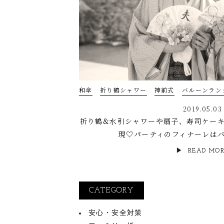
和傘
折り鶴シャワー
神前式
バルーンラン
2019.05.03
折り鶴&水引シャワーや扇子、寿司ケー
現♡パーティのフィナーレは
READ MO
CATEGORY
安心・安全対策