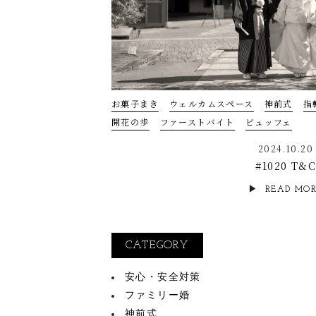
お菓子まき
ウェルカムスペース
神前式
指
開花の歩
ファーストバイト
ビュッフェ
2024.10.20
#1020 T&
READ MO
CATEGORY
安心・安全対策
ファミリー婚
神前式