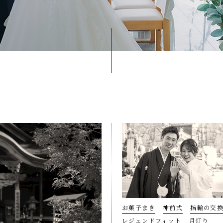
お菓子まき
神前式
指輪の交
レジェンドフィット
月灯り