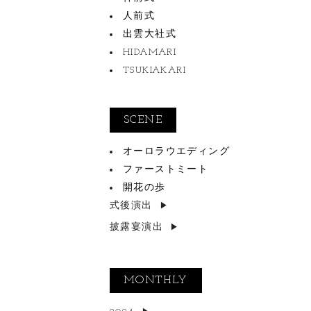
人前式
出雲大社式
HIDAMARI
TSUKIAKARI
SCENE
オーロラウエディング
ファーストミート
開花の歩
式後演出
披露宴演出
MONTHLY