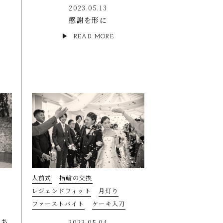
2023.05.13
感謝を形に
READ MORE
人前式
指輪の交換
レジェンドフィット
月灯り
ファーストバイト
ケーキ入刀
たち
2023.05.04