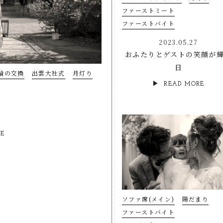
ファーストミート
ファーストバイト
2023.05.27
おふたりとゲストの笑顔が
日
輪の交換
出雲大社式
月灯り
READ MORE
C
RE
ソファ席(メイン)
陽だまり
ファーストバイト