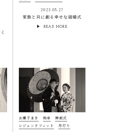
2023.05.27
家族と共に創る幸せな結婚式
READ MORE
輝く
お菓子まき
和傘
神前式
レジェンドフィット
月灯り