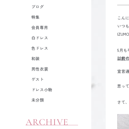
ブログ
特集
こん
いつ
会員専用
IZU
白ドレス
色ドレス
5月
以前
和装
男性衣裳
宣言
ゲスト
思って
ドレス小物
未分類
さて
ARCHIVE