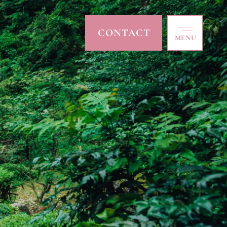
CONTACT
MENU
CLOSE
TOP
トップ
ABOUT
私たちについて
COLLECTION
コレクション
ACCESSORY
アクセサリー
ACCESS
アクセス
NEWS / BLOG
ニュース/ブログ