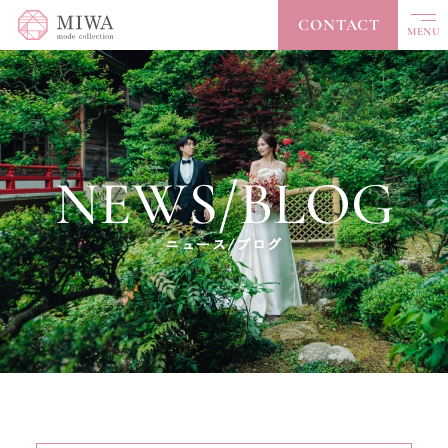
CONTACT
MENU
CLOSE
TOP
トップ
NEWS/BLOG
ABOUT
私たちについて
COLLECTION
コレクション
ニュース/ブログ
ACCESSORY
アクセサリー
ACCESS
アクセス
NEWS / BLOG
ニュース/ブログ