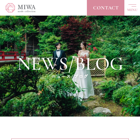
CONTACT
MENU
CLOSE
TOP
トップ
NEWS/BLOG
ABOUT
私たちについて
COLLECTION
コレクション
ニュース/ブログ
ACCESSORY
アクセサリー
ACCESS
アクセス
NEWS / BLOG
ニュース/ブログ