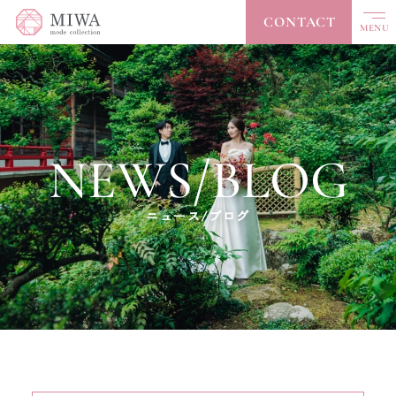
CONTACT
MENU
CLOSE
TOP
トップ
NEWS/BLOG
ABOUT
私たちについて
COLLECTION
コレクション
ニュース/ブログ
ACCESSORY
アクセサリー
ACCESS
アクセス
NEWS / BLOG
ニュース/ブログ