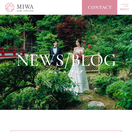
CONTACT
MENU
CLOSE
TOP
トップ
NEWS/BLOG
ABOUT
私たちについて
COLLECTION
コレクション
ニュース/ブログ
ACCESSORY
アクセサリー
ACCESS
アクセス
NEWS / BLOG
ニュース/ブログ