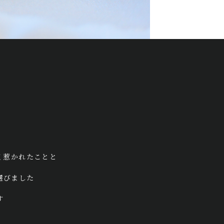
く惹かれたことと
選びました
す