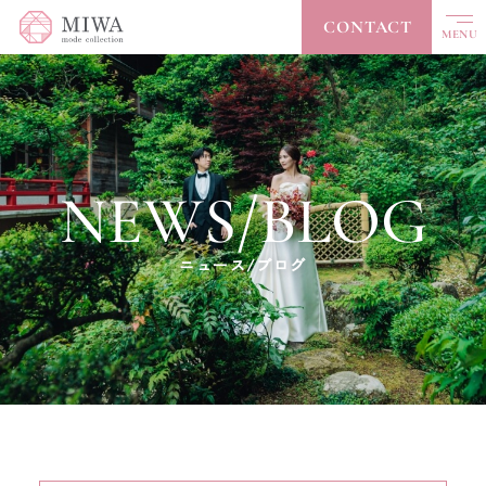
CONTACT
MENU
CLOSE
TOP
トップ
NEWS/BLOG
ABOUT
私たちについて
COLLECTION
コレクション
ニュース/ブログ
ACCESSORY
アクセサリー
ACCESS
アクセス
NEWS / BLOG
ニュース/ブログ