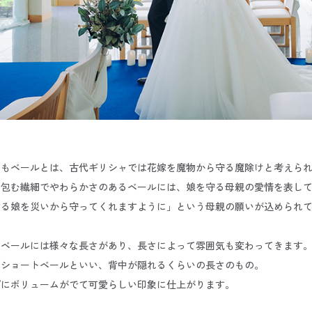
そもベールとは、古代ギリシャでは花嫁を魔物から守る魔除けと考えら
を包む繊細でやわらかさのあるベールには、娘を守る母親の愛情を表し
する娘を災いから守ってくれますように」という母親の願いが込められ
、ベールには様々な長さがあり、長さによって雰囲気も変わってきます
はショートベールといい、背中が隠れるくらいの長さのもの。
プにボリュームがでて可愛らしい印象に仕上がります。