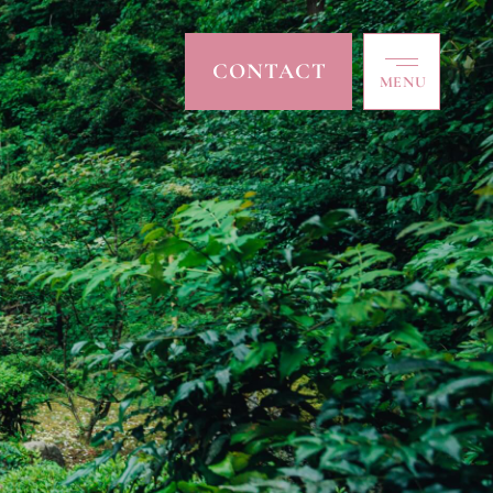
CONTACT
MENU
CLOSE
TOP
トップ
ABOUT
私たちについて
COLLECTION
コレクション
ACCESSORY
アクセサリー
ACCESS
アクセス
NEWS / BLOG
ニュース/ブログ