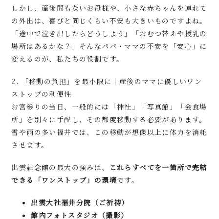
しかし、産後間もないお母様や、小さな赤ちゃんを連れて
の外出は、喜びと同じくらい不安も大きいものですよね。
「途中で泣き出したらどうしよう」「おむつ替えや授乳の
場所はあるかな？」そんなパパ・ママの不安を「安心」に
変えるのが、私たちの役割です。
2. 「移動の負担」を最小限に｜産後のママに優しいワン
ストップの利便性
お宮参りの当日、一般的には「神社」「写真館」「会食場
所」を別々に手配し、その都度移動する必要があります。
雪や雨の多い福井では、この移動が想像以上に体力を消耗
させます。
出雲記念館の最大の強みは、
これらすべてを一箇所で完結
できる「ワンストップ」の環境
です。
出雲大社福井分院（ご祈祷）
館内フォトスタジオ（撮影）