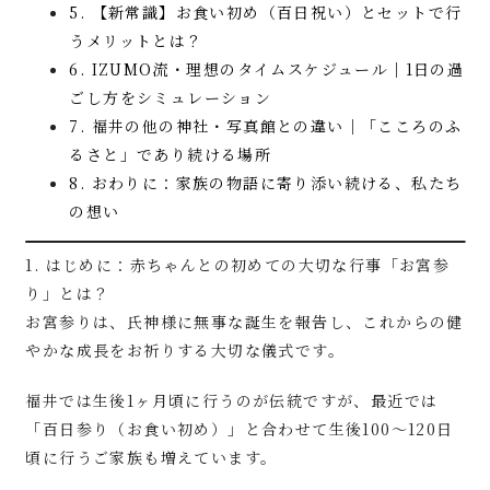
5. 【新常識】お食い初め（百日祝い）とセットで行
うメリットとは？
6. IZUMO流・理想のタイムスケジュール｜1日の過
ごし方をシミュレーション
7. 福井の他の神社・写真館との違い｜「こころのふ
るさと」であり続ける場所
8. おわりに：家族の物語に寄り添い続ける、私たち
の想い
1. はじめに：赤ちゃんとの初めての大切な行事「お宮参
り」とは？
お宮参りは、氏神様に無事な誕生を報告し、これからの健
やかな成長をお祈りする大切な儀式です。
福井では生後1ヶ月頃に行うのが伝統ですが、最近では
「百日参り（お食い初め）」と合わせて生後100〜120日
頃に行うご家族も増えています。