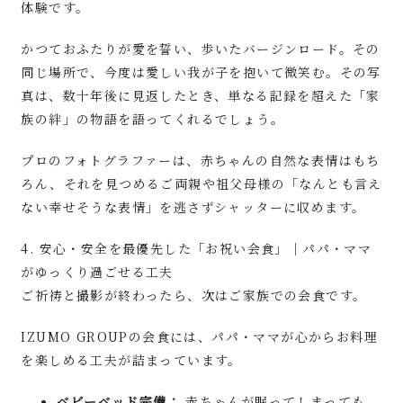
体験です。
かつておふたりが愛を誓い、歩いたバージンロード。その
同じ場所で、今度は愛しい我が子を抱いて微笑む。その写
真は、数十年後に見返したとき、単なる記録を超えた「家
族の絆」の物語を語ってくれるでしょう。
プロのフォトグラファーは、赤ちゃんの自然な表情はもち
ろん、それを見つめるご両親や祖父母様の「なんとも言え
ない幸せそうな表情」を逃さずシャッターに収めます。
4. 安心・安全を最優先した「お祝い会食」｜パパ・ママ
がゆっくり過ごせる工夫
ご祈祷と撮影が終わったら、次はご家族での会食です。
IZUMO GROUPの会食には、パパ・ママが心からお料理
を楽しめる工夫が詰まっています。
ベビーベッド完備：
赤ちゃんが眠ってしまっても、