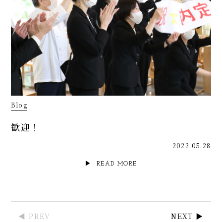
Blog
歓迎！
2022.05.28
READ MORE
◀ PREV
NEXT ▶