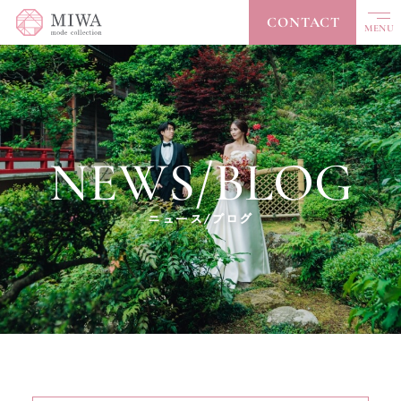
CONTACT
MENU
CLOSE
TOP
トップ
NEWS/BLOG
ABOUT
私たちについて
COLLECTION
コレクション
ニュース/ブログ
ACCESSORY
アクセサリー
ACCESS
アクセス
NEWS / BLOG
ニュース/ブログ