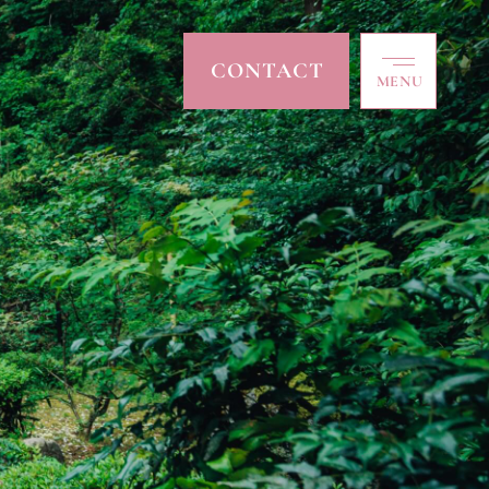
CONTACT
MENU
CLOSE
TOP
トップ
ABOUT
私たちについて
COLLECTION
コレクション
ACCESSORY
アクセサリー
ACCESS
アクセス
NEWS / BLOG
ニュース/ブログ