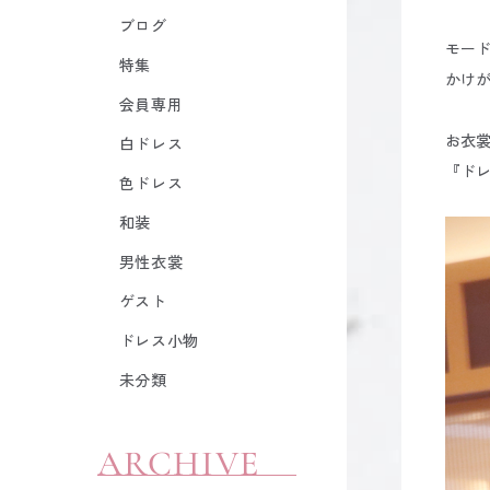
ブログ
モー
特集
かけ
会員専用
お衣
白ドレス
『ド
色ドレス
和装
男性衣裳
ゲスト
ドレス小物
未分類
ARCHIVE